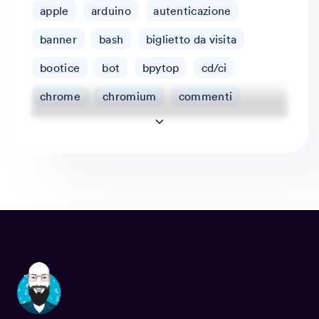
apple
arduino
autenticazione
banner
bash
biglietto da visita
bootice
bot
bpytop
cd/ci
chrome
chromium
commenti
configurare una vpn
configurazione
container
cookie
cookie law
crescita personale
ddns
debian
deploy automatico
disqus
django
dns dinamico
docker
docker-compose
effetto typing
esp32
esp8266
estensioni