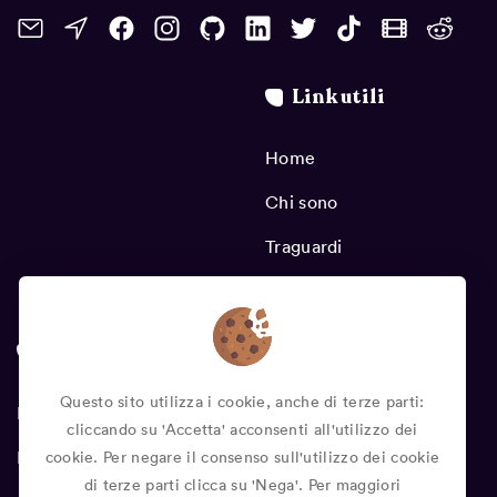
FastAPI
formattazione
ftp
GDG
gdpr
giscus
GitHub
gitlab
Link utili
gl.inet
go
google
google stadia
green
HP 15S-EQ1015NL
html
Home
hugo
IMHO
installazione
Chi sono
installazione java
ios
IoT
Traguardi
laserpecker 2
lazydocker
Sudoku NFT
mac os catalina
macbook
macchina da scrivere
macos
Questo sito utilizza i cookie, anche di terze parti:
MacUpdater
mariadb
MicroSD
Blog
cliccando su 'Accetta' acconsenti all'utilizzo dei
microsoft
motivazionale
mysql
Donazioni
cookie. Per negare il consenso sull'utilizzo dei cookie
di terze parti clicca su 'Nega'. Per maggiori
netovernet
NFC
no-ip
ntfs