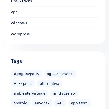
tips & tricks
vpn
windows
wordpress
Tags
#gdgdevparty
aggiornamenti
AliExpress
alternativa
ambiente virtuale
amd ryzen 3
android
anydesk
API
app store