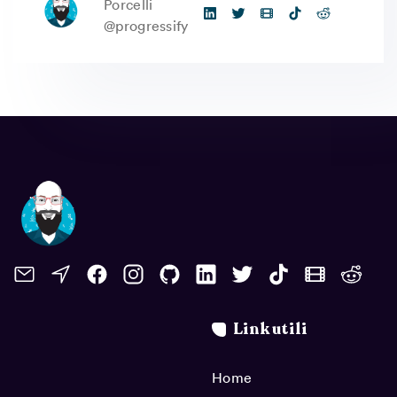
Porcelli
@progressify
Link utili
Home