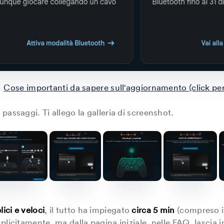
Cose importanti da sapere sull'aggiornamento (click per
passaggi. Ti allego la galleria di screenshot.
ici e veloci
, il tutto ha impiegato
circa 5 min
(compreso il
plicitamente, ma dalla pagina iniziale, nelle FAQ, lascia