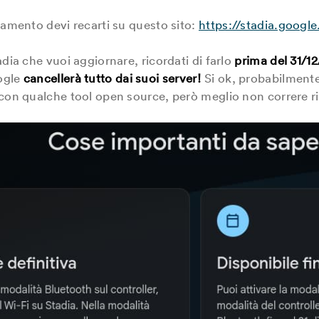
namento devi recarti su questo sito:
https://stadia.google
adia che vuoi aggiornare, ricordati di farlo
prima del 31/1
ogle
cancellerà tutto dai suoi server!
Si ok, probabilmente
 con qualche tool open source, però meglio non correre ri