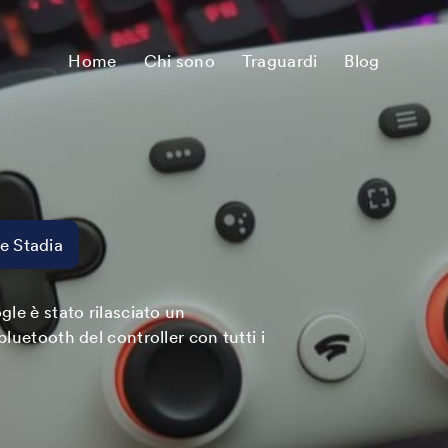
Home
Chi sono
Traguardi
Blog
e Stadia
gle è stato rilasciato un
luetooth del controller con tutti i