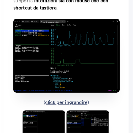
supporta
interazioni sia con mouse che con
shortcut da tastiera
.
(click per ingrandire)