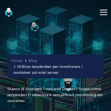
Home
Blog
Utilizzo lazydocker per monitorare i
container sui miei server
Stanco di ricordare i comandi Docker? Scopri come
lazydocker ti velocizza e semplifica il monitoring dei
container.